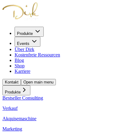
Produkte
Events
Über Dirk
Kostenfreie Ressourcen
Blog
Shop
Karriere
Kontakt
Open main menu
Produkte
Bestseller Consulting
Verkauf
Akquisemaschine
Marketing